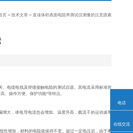
首页
>
技术文章
> 直读体积表面电阻率测试仪测量的注意因素
素
关、电缆电线及焊缝接触电阻的测试仪器。其电流采用标准所
高、操作方便、保护功能*等特点。
电话
漏增大，体电导电流也会增加。温度升高，载流子的运动速率
在线交流
线性增加，材料的电阻值保持不变。超过一定电压后，由于离