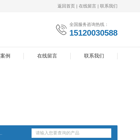
返回首页
|
在线留言
|
联系我们
全国服务咨询热线：
15120030588
功案例
在线留言
联系我们