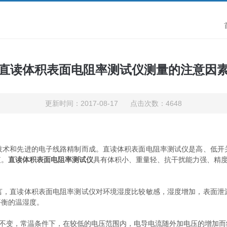
直读体积表面电阻率测试仪测量的注意因
更新时间：2017-08-17 点击次数：4648
技术和先进的电子线路精制而成。直读体积表面电阻率测试仪是高、低开
值。
直读体积表面电阻率测试仪
具有体积小、重量轻、抗干扰能力强、精度
直读体积表面电阻率测试仪对环境湿度比较敏感，湿度增加，表面泄
平衡的温湿度。
不变，常温条件下，在较低的电压范围内，电导电流随外加电压的增加而