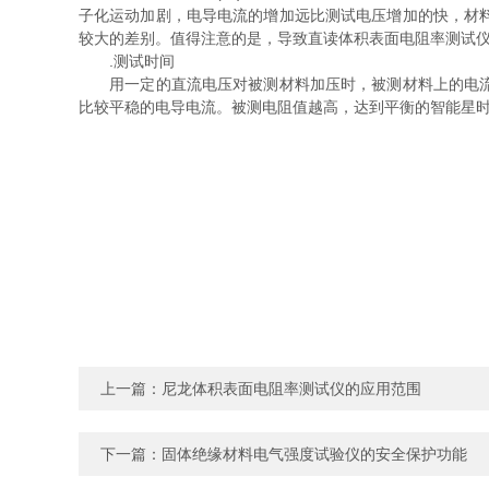
子化运动加剧，电导电流的增加远比测试电压增加的快，材
较大的差别。值得注意的是，导致直读体积表面电阻率测试
.测试时间
用一定的直流电压对被测材料加压时，被测材料上的电流不
比较平稳的电导电流。被测电阻值越高，达到平衡的智能星
上一篇：
尼龙体积表面电阻率测试仪的应用范围
下一篇：
固体绝缘材料电气强度试验仪的安全保护功能