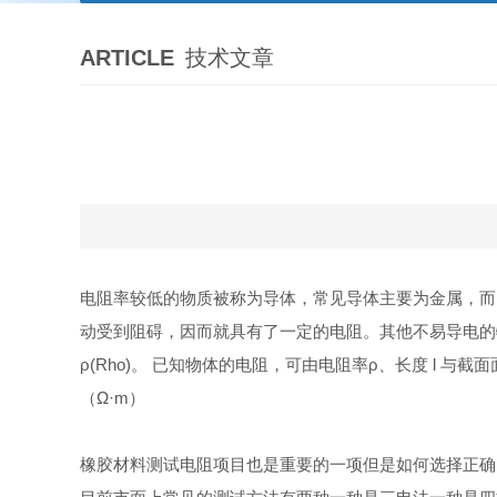
ARTICLE
技术文章
电阻率较低的物质被称为导体，常见导体主要为金属，而
动受到阻碍，因而就具有了一定的电阻。其他不易导电的
ρ(Rho)。 已知物体的电阻，可由电阻率ρ、长度 l 与截
（Ω·m）
橡胶材料测试电阻项目也是重要的一项但是如何选择正确