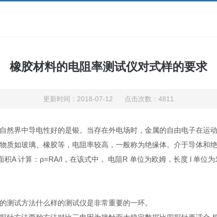
橡胶材料的电阻率测试仪对式样的要求
更新时间：2018-07-12 点击次数：4811
自然界中
导电性好
的是银。当存在外电场时，金属的自由电子在运
物质如玻璃、橡胶等，电阻率较高，一般称为绝缘体。介于导体和绝缘
面面积A 计算：ρ=RA/I，在该式中， 电阻R 单位为欧姆，长度 l 单
的测试方法什么样的测试仪是非常重要的一环。