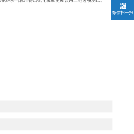
根据经验与标准得出硫化橡胶更应该用三电进项测试。
微信扫一扫