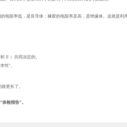
铜的电阻率低，是良导体；橡胶的电阻率及高，是绝缘体。这就是利
和
S
）共同决定的。
本性”。
的路更长了。
“体检报告”。