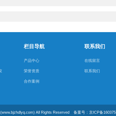
栏目导航
联系我们
产品中心
在线留言
仪
荣誉资质
联系我们
合作案例
试仪
hdlyq.com) All Rights Reserved
备案号：京ICP备160375