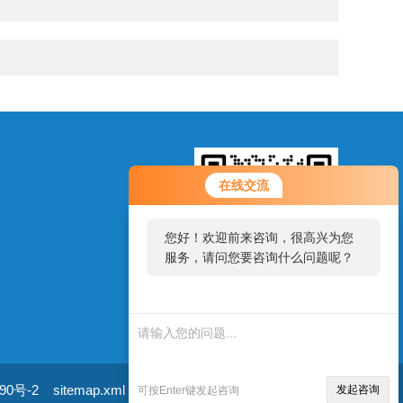
在线交流
您好！欢迎前来咨询，很高兴为您
服务，请问您要咨询什么问题呢？
扫一扫，关注微信
90号-2
sitemap.xml
管理登陆
技术支持：
智能制造网
发起咨询
可按Enter键发起咨询