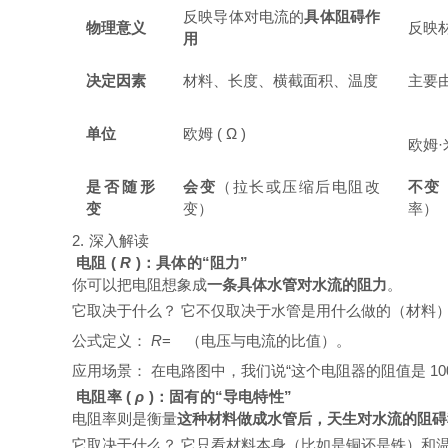
反映导体对电流的
具体阻碍作
物理意义
反映
用
决定因素
材料、长度、横截面积、温度
主要
单位
欧姆 (
Ω
)
欧姆·
是否随形
会变
（拉长或压缩后电阻改
不变
变
变）
率）
2. 深入解读
电阻 (
R
)：具体的“阻力”
你可以把电阻想象成
一条具体水管对水流的阻力
。
U
它取决于什么？
它不仅取决于水管是用什么做的（材料
I
公式定义：
R
=
（电压与电流的比值）。
应用场景：
在电路图中，我们说“这个电阻器的阻值是 10
电阻率 (
ρ
)：固有的“导电特性”
电阻率则是衡量
这种材料做成水管后，天生对水流的阻碍
R
A
它取决于什么？
它只看材料本身（比如是铜还是铁）和