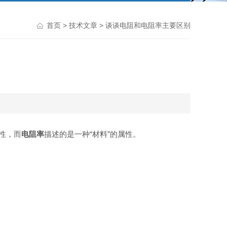
首页
>
技术文章
> 谈谈电阻和电阻率主要区别
属性，而
电阻率
描述的是一种“材料”的属性。