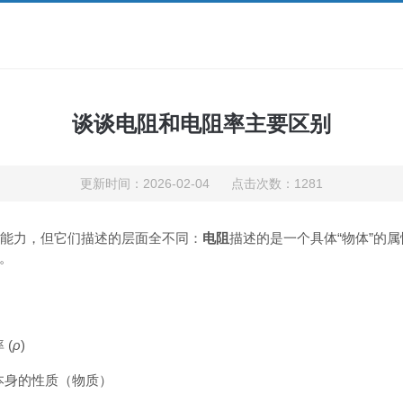
谈谈电阻和电阻率主要区别
更新时间：2026-02-04 点击次数：1281
的能力，但它们描述的层面全不同：
电阻
描述的是一个具体“物体”的
。
 (
ρ
)
本身的性质（物质）