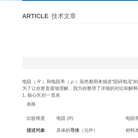
ARTICLE
技术文章
电阻（
R
）和电阻率（
ρ
）虽然都用来描述“阻碍电流”
为了让你更直观地理解，我为你整理了详细的对比和解释
1. 核心区别一览表
表格
比较维度
电阻 (
R
)
电阻率
描述对象
具体的
导体
（元件）
材料