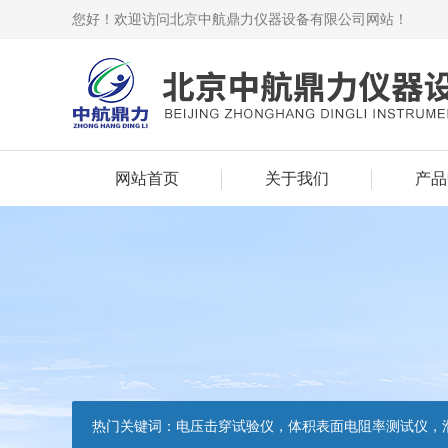
您好！欢迎访问北京中航鼎力仪器设备有限公司网站！
网站首页
关于我们
产品
热门关键词：
电压击穿试验仪，体积表面电阻率测试仪，滑动摩