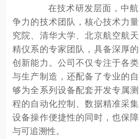
在技术研发层面，中航
争力的技术团队，核心技术力量
究院、清华大学、北京航空航天
精仪系的专家团队，具备深厚的
创新能力。公司不仅专注于各类
与生产制造，还配备了专业的自
够为全系列设备配套开发专属测
程的自动化控制、数据精准采集
设备操作便捷性的同时，也保障
与可追溯性。