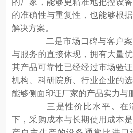
的厂家，能够更精准地把控设备
的准确性与重复性，也能够根据
解决方案。
二是市场口碑与客户案
与服务的直接体现，拥有大量优
其产品可靠性已经经过市场验证
机构、科研院所、行业企业的选
能够侧面印证厂家的产品实力与
三是性价比水平。在满
下，采购成本与长期使用成本是
产自主生产的设备通常比进口