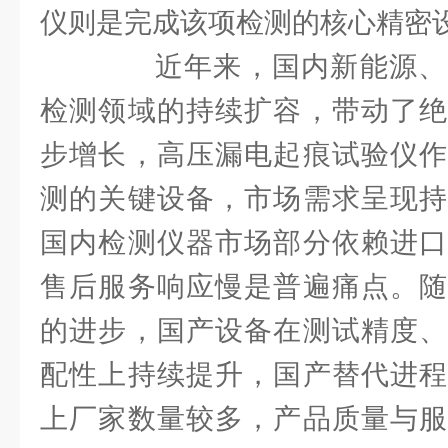
仪则是完成该项检测的核心精密
近年来，国内新能源、
检测领域的持续扩容，带动了绝
步增长，高压漏电起痕试验仪作
测的关键设备，市场需求呈现持
国内检测仪器市场部分依赖进口
售后服务响应慢是普遍痛点。随
的进步，国产设备在测试精度、
配性上持续提升，国产替代进程
上厂家数量较多，产品质量与服