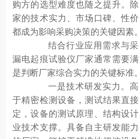
购方的选型难度也随之提升。除
家的技术实力、市场口碑、性价
都成为影响采购决策的关键因素
结合行业应用需求与采
漏电起痕试验仪厂家通常需要满
是判断厂家综合实力的关键标准
一是技术研发实力。高
于精密检测设备，测试结果直接
定，设备的测试原理、结构设计
业技术支撑。具备自主研发能力