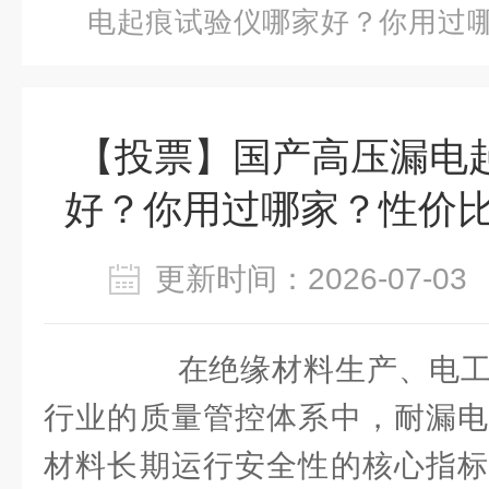
电起痕试验仪哪家好？你用过哪
走起
【投票】国产高压漏电
好？你用过哪家？性价比
更新时间：2026-07-
在绝缘材料生产、电工
行业的质量管控体系中，耐漏电
材料长期运行安全性的核心指标