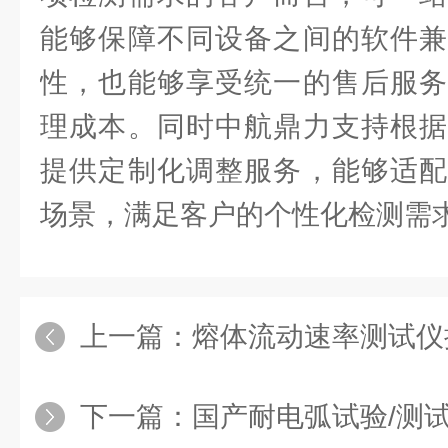
能够保障不同设备之间的软件兼
性，也能够享受统一的售后服务
理成本。同时中航鼎力支持根据
提供定制化调整服务，能够适配
场景，满足客户的个性化检测需
上一篇：
熔体流动速率测试仪推荐厂家PK：口
下一篇：
国产耐电弧试验/测试仪哪家强？2026年厂