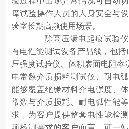
验过程中出现异常情况可自动切
障试验操作人员的人身安全与设
验室长期高频使用场景。
除高压漏电起痕试验仪
有电性能测试设备产品线，包括LJ
压强度试验仪、体积表面电阻率测
电常数介质损耗测试仪、耐电弧
能够覆盖绝缘材料介电强度、体
常数与介质损耗、耐电弧性能等
求，为客户提供整套电性能检测
项检测需求的客户而言，可一站