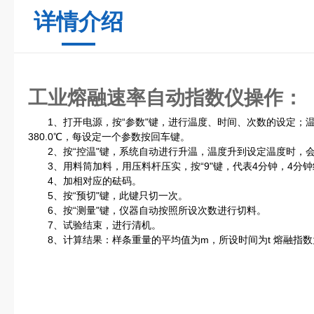
详情介绍
工业熔融速率自动指数仪
操作：
1、打开电源，按“参数"键，进行温度、时间、次数的设定；温
380.0℃，每设定一个参数按回车键。
2、按“控温"键，系统自动进行升温，温度升到设定温度时，会
3、用料筒加料，用压料杆压实，按“9"键，代表4分钟，4分
4、加相对应的砝码。
5、按“预切"键，此键只切一次。
6、按“测量"键，仪器自动按照所设次数进行切料。
7、试验结束，进行清机。
8、计算结果：样条重量的平均值为m，所设时间为t 熔融指数为m*