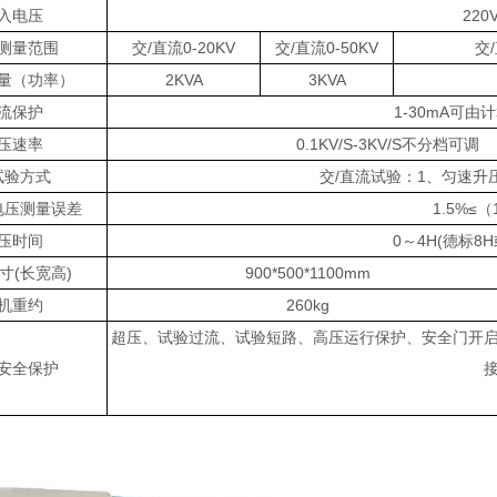
入电压
220
测量范围
交/直流0-20KV
交/直流0-50KV
交/
量（功率）
2KVA
3KVA
流保护
1-30mA可
压速率
0.1KV/S-3KV/S不分档可调
试验方式
交/直流试验：1、匀速升
电压测量误差
1.5%≤（
压时间
0～4H(德标8
寸(长宽高)
900*500*1100mm
机重约
260kg
超压、试验过流、试验短路、高压运行保护、安全门开
安全保护