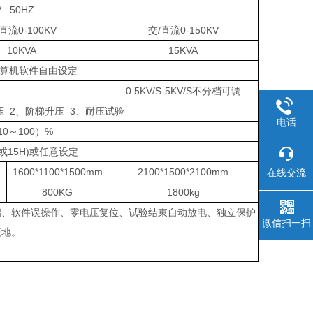
V 50HZ
直流0-100KV
交/直流0-150KV
10KVA
15KVA
由计算机软件自由设定
0.5KV/S-5KV/S不分档可调
压 2、阶梯升压 3、耐压试验
电话
10～100）%
H或15H)或任意设定
1600*1100*1500mm
2100*1500*2100mm
在线交流
800KG
1800kg
启、软件误操作、零电压复位、试验结束自动放电、独立保护
微信扫一扫
接地。