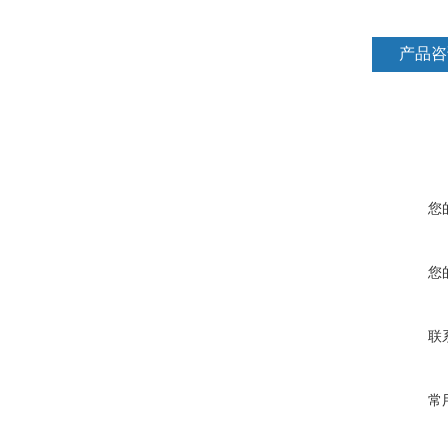
产品咨
您
您
联
常