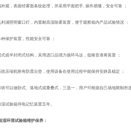
感外观，表面经雾面条纹处理，并采用平面把手, 操作易懂，安全可靠 ；
飞利浦照明窗口灯，内置耐高湿除雾装置，便于观察箱内产品试验情况 ；
多种保护装置，性能安全可靠 ；
闭式或半封闭式结构，采用进口品强力循环马达，低噪音准将装置 ；
系统压缩机附有防震台垫，使用设备在使用过程中能保持安静及稳定 ；
形状可以做卧式、落地式或重叠式，三选一，用户可根据自己场地限制所选
恒湿试验箱停电记忆装置五年。
恒湿环境试验箱
维护保养：