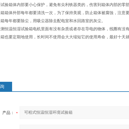
湿试验箱体内部要小心保护，避免有尖利铁器类的，伤害到箱体内部的零
湿箱箱体外部每年都要清洗一次，为了保持美观，防止箱体被腐蚀，注意
湿箱每年都要除尘，用吸尘器除去配电室和水回路室的灰尘。
检测恒温恒湿试验箱电机里面有没有杂质或者存在导电的物体，线圈有没
湿箱也要定期地使用，长时间不使用会大大缩短它的使用寿命，最好十天
询
产品：