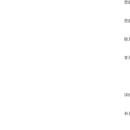
您
您
联
常
详
补