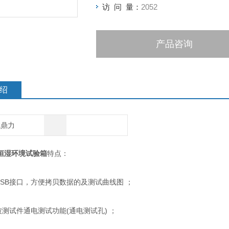
访 问 量：
2052
产品咨询
绍
航鼎力
恒湿环境试验箱
特点：
USB接口，方便拷贝数据的及测试曲线图 ；
测试件通电测试功能(通电测试孔) ；