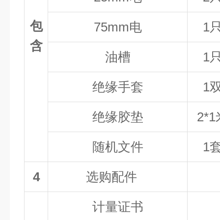
包
75mm电
1
含
油槽
1
绝缘手套
1
绝缘胶垫
2*
随机文件
1
4
选购配件
计量证书