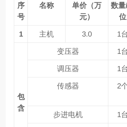
序
名称
单价（万
数量
号
元）
位
1
主机
3.0
1
变压器
1
调压器
1
传感器
2
包
含
步进电机
1