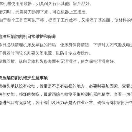
机器使用消震器，刃具耐久行比其他厂家产品好。
刀时，无需将刀拆卸下来，可在机器上直接磨。
由于整个工作面可以平移，提高了工作效率，又增添了基准面，使材料的
泡沫压陷切割机
日常维护和保养
作日必须清理机床及导轨的污垢，使床身保持清洁，下班时关闭气源及电
开机器时间较长则要关闭电源，以防非专业者操作。
察机器横、纵向导轨和齿条表面有无润滑油，使之保持润滑良好。
绵压陷切割机
维护注意事项
管接头承认没有松动，管带是不是有破损的地方，必要时要加固紧。
查看
关的功能，损坏的替换，最后画综合检测图形检测机器的精度。
查看一切
总进气口有无废物，各个阀门及压力表是否作业正常。
确保海绵切割机平