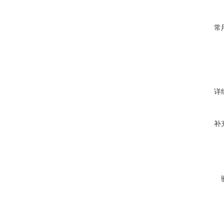
常
详
补