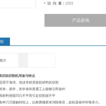
访 问 量：
2253
产品咨询
绍
鼎力
绵压陷切割机
用途与特点
用于海绵、泡沫等材质较软材料的切割
单、易学，初学者和普通工人能够立即操作
材料便面凹凸不平而引起切割面不平
种刀刃接触转轮上，以耐磨橡胶来消除噪音，故机器操作时噪音小。