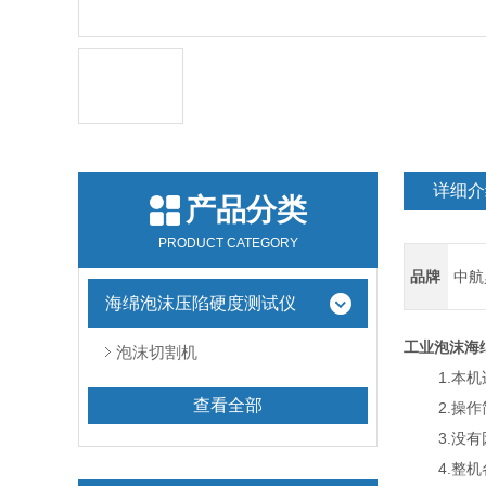
详细介
产品分类
PRODUCT CATEGORY
品牌
中航
海绵泡沫压陷硬度测试仪
工业泡沫海
泡沫切割机
1.本机适
查看全部
2.操作简
3.没有因
4.整机各