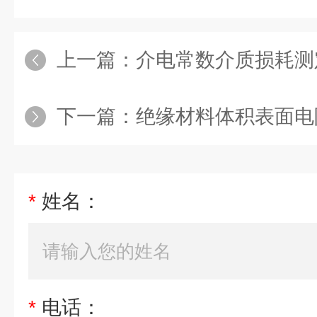
上一篇：
介电常数介质损耗测
下一篇：
绝缘材料体积表面电
*
姓名：
*
电话：