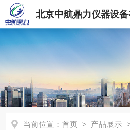
北京中航鼎力仪器设备
司
当前位置：
首页
>
产品展示