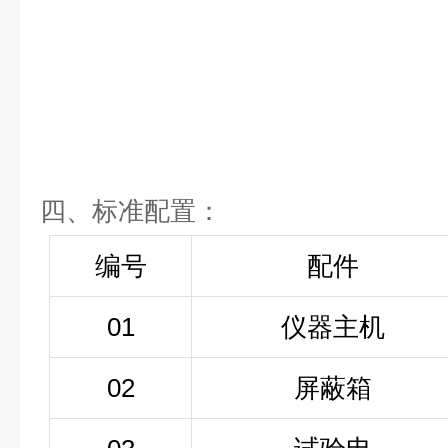
四、
标准配置：
编号
配件
01
仪器主机
02
屏蔽箱