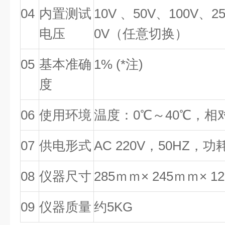
04
内置测试
10V 、50V、100V、2
电压
0V（任意切换）
05
基本准确
1% (*注)
度
06
使用环境
温度：0℃～40℃，相对
07
供电形式
AC 220V，50HZ，功
08
仪器尺寸
285ｍｍ× 245ｍｍ× 12
09
仪器质量
约5KG