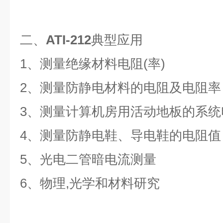
二、
ATI-212
典型应用
1、测量绝缘材料电阻(率)
2、测量防静电材料的电阻及电阻率
3、测量计算机房用活动地板的系统
4、测量防静电鞋、导电鞋的电阻值
5、光电二管暗电流测量
6、物理,光学和材料研究