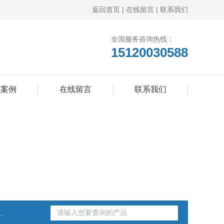
返回首页
|
在线留言
|
联系我们
全国服务咨询热线：
15120030588
功案例
在线留言
联系我们