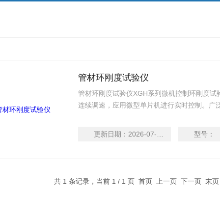
管材环刚度试验仪
管材环刚度试验仪XGH系列微机控制环刚度试
连续调速，应用微型单片机进行实时控制。广
料管材和玻璃钢管环刚度的测定,满足PE双臂
求。该机对试验力、位移、速度同时进行数字
更新日期：
2026-07-14
型号：
用于塑料管材环柔、环刚度、扁平、焊缝拉伸
共 1 条记录，当前 1 / 1 页 首页 上一页 下一页 末