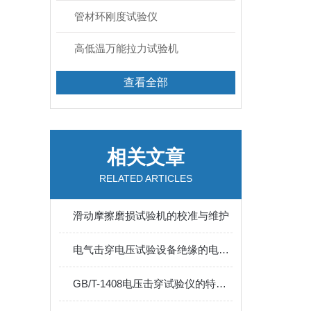
管材环刚度试验仪
高低温万能拉力试验机
查看全部
相关文章
RELATED ARTICLES
滑动摩擦磨损试验机的校准与维护
电气击穿电压试验设备绝缘的电击穿与热击穿介绍
GB/T-1408电压击穿试验仪的特点及应用