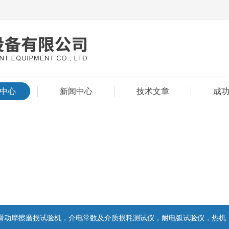
中心
新闻中心
技术文章
成
擦磨损试验机，介电常数及介质损耗测试仪，耐电弧试验仪，热机械分析仪、密度计